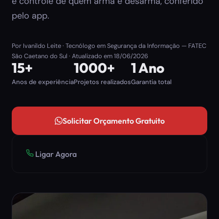
e controle de quem arma e desarma, conferido
pelo app.
Por
Ivanildo Leite
· Tecnólogo em Segurança da Informação — FATEC
São Caetano do Sul · Atualizado em
18/06/2026
15+
1000+
1 Ano
Anos de experiência
Projetos realizados
Garantia total
Solicitar Orçamento Gratuito
Ligar Agora